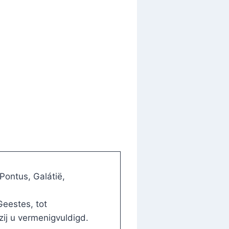
ontus, Galátië,
eestes, tot
ij u vermenigvuldigd.