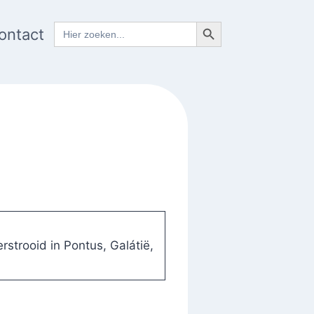
Zoekknop
Zoek
ontact
naar:
strooid in Pontus, Galátië,