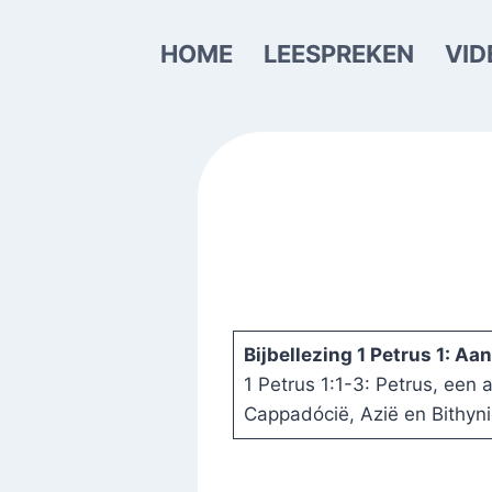
Doorgaan
naar
HOME
LEESPREKEN
VID
inhoud
Bijbellezing 1 Petrus 1: A
1 Petrus 1:1-3: Petrus, een
Cappadócië, Azië en Bithyni