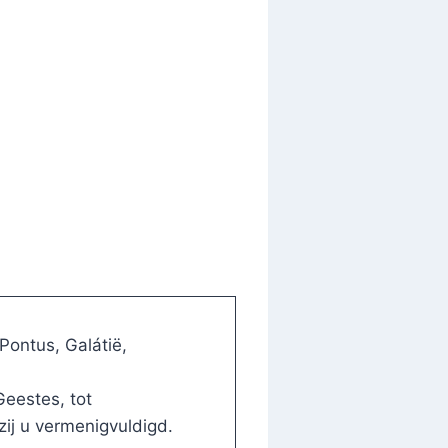
ontus, Galátië,
eestes, tot
ij u vermenigvuldigd.