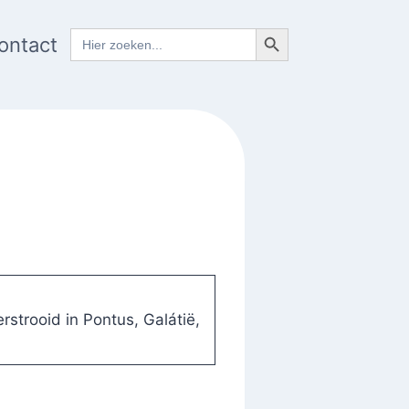
Zoekknop
Zoek
ontact
naar:
strooid in Pontus, Galátië,