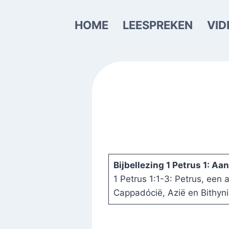
Doorgaan
naar
HOME
LEESPREKEN
VID
inhoud
Bijbellezing 1 Petrus 1: A
1 Petrus 1:1-3: Petrus, een
Cappadócië, Azië en Bithyni