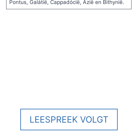
Pontus, Galátië, Cappadócië, Azië en Bithynië.
LEESPREEK VOLGT