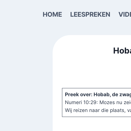
Doorgaan
naar
HOME
LEESPREKEN
VID
inhoud
Hoba
Preek over: Hobab, de zwa
Numeri 10:29: Mozes nu zei
Wij reizen naar die plaats,