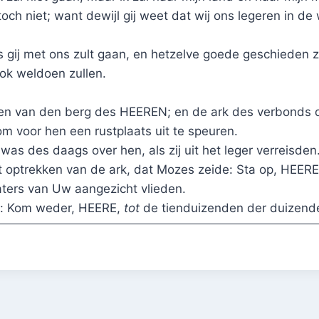
toch niet; want dewijl gij weet dat wij ons legeren in de w
s gij met ons zult gaan, en hetzelve goede geschieden
ook weldoen zullen.
izen van den berg des HEEREN; en de ark des verbonds
om voor hen een rustplaats uit te speuren.
s des daags over hen, als zij uit het leger verreisden
 optrekken van de ark, dat Mozes zeide: Sta op, HEERE
ters van Uw aangezicht vlieden.
hij: Kom weder, HEERE,
tot
de tienduizenden der duizende