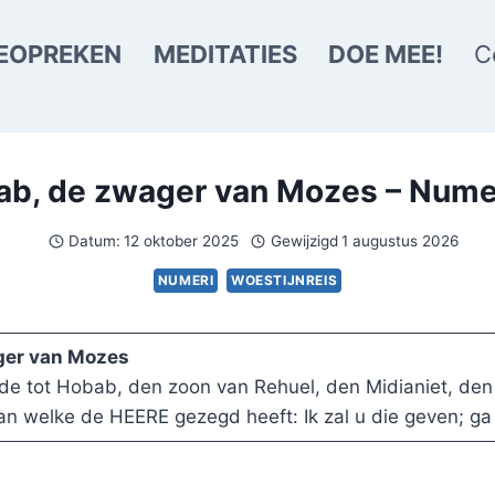
EOPREKEN
MEDITATIES
DOE MEE!
C
b, de zwager van Mozes – Nume
Datum:
12 oktober 2025
Gewijzigd
1 augustus 2026
NUMERI
WOESTIJNREIS
ger van Mozes
de tot Hobab, den zoon van Rehuel, den Midianiet, de
 van welke de HEERE gezegd heeft: Ik zal u die geven; ga