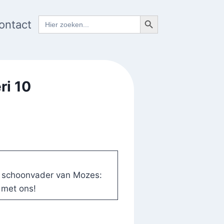
Zoekknop
Zoek
ontact
naar:
ri 10
n schoonvader van Mozes:
 met ons!