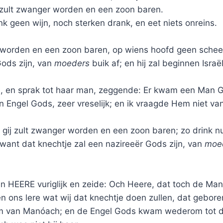
j zult zwanger worden en een zoon baren.
k geen wijn, noch sterken drank, en eet niets onreins.
er worden en een zoon baren, op wiens hoofd geen sche
Gods zijn, van
moeders
buik af; en hij zal beginnen Israël
 en sprak tot haar man, zeggende: Er kwam een Man Go
n Engel Gods, zeer vreselijk; en ik vraagde Hem niet v
e, gij zult zwanger worden en een zoon baren; zo drink n
 want dat knechtje zal een nazireeër Gods zijn, van
moe
HEERE vuriglijk en zeide: Och Heere, dat toch de Man
n ons lere wat wij dat knechtje doen zullen, dat gebore
 van Manóach; en de Engel Gods kwam wederom tot de v