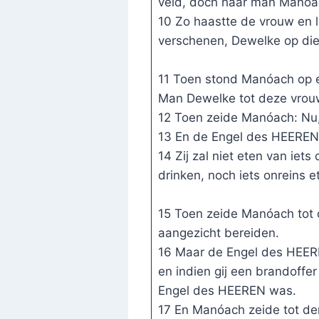
veld, doch haar man Manóac
10 Zo haastte de vrouw en li
verschenen, Dewelke op die
11 Toen stond Manóach op en
Man Dewelke tot deze vrouw 
12 Toen zeide Manóach: N
13 En de Engel des HEEREN z
14 Zij zal niet eten van iet
drinken, noch iets onreins e
15 Toen zeide Manóach tot
aangezicht bereiden.
16 Maar de Engel des HEEREN
en indien gij een brandoffer
Engel des HEEREN was.
17 En Manóach zeide tot d