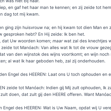
h was niet bij haar.
ep, en gaf het haar man te kennen; en zij zeide tot hem:
n dag tot mij kwam.
 ging zijn huisvrouw na; en hij kwam tot dien Man en ze
gesproken hebt? En Hij zeide: Ik ben het.
u, dat Uw woorden komen;
maar
wat zal des knechtjes wi
eide tot Manóach: Van alles wat Ik tot de vrouw gezegd
s dat van den wijnstok des wijns voortkomt; en wijn noch 
ten; al wat Ik haar geboden heb, zal zij onderhouden.
 den Engel des HEEREN: Laat ons U toch ophouden en e
 zeide tot Manóach: Indien gij Mij zult ophouden, Ik za
 zult doen, dat zult gij den HEERE offeren. Want Manóac
en Engel des HEEREN: Wat is Uw Naam, opdat wij U ver