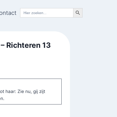
Zoekknop
Zoek
ontact
naar:
– Richteren 13
haar: Zie nu, gij zijt
n.