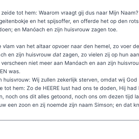
eide tot hem: Waarom vraagt gij dus naar Mijn Naam? D
tenbokje en het spijsoffer, en offerde het op den rot
oen; en Manóach en zijn huisvrouw zagen toe.
e vlam van het altaar opvoer naar den hemel, zo voer d
ach en zijn huisvrouw
dat
zagen, zo vielen zij op hun aa
 verscheen niet meer aan Manóach en aan zijn huisvr
REN was.
n huisvrouw: Wij zullen zekerlijk sterven, omdat wij Go
e tot hem: Zo de HEERE lust had ons te doden, Hij had h
, noch ons dit alles getoond, noch ons om dezen tijd l
w een zoon en zij noemde zijn naam Simson; en dat kn