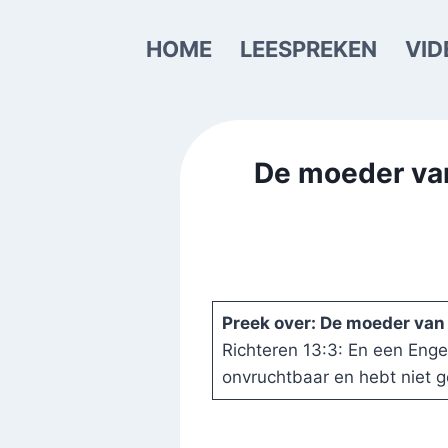
Doorgaan
naar
HOME
LEESPREKEN
VID
inhoud
De moeder van
Preek over: De moeder va
Richteren 13:3: En een Engel
onvruchtbaar en hebt niet 